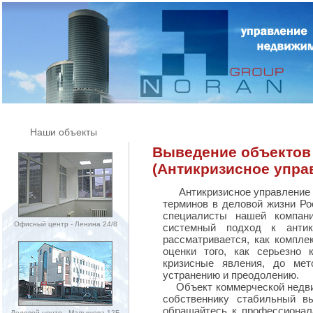
Наши объекты
Выведение объектов 
(Антикризисное упра
Антикризисное управление с
терминов в деловой жизни Ро
специалисты нашей компани
Офисный центр - Ленина 24/8
системный подход к антик
рассматривается, как компле
оценки того, как серьезно 
кризисные явления, до м
устранению и преодолению.
Объект коммерческой недвиж
собственнику стабильный в
обращайтесь к профессионал
Деловой центр - Малышева 12Б